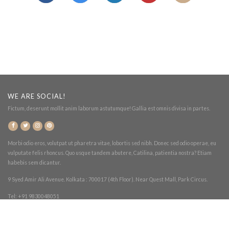
WE ARE SOCIAL!
Fictum, deserunt mollit anim laborum astutumque! Gallia est omnis divisa in partes.
Morbi odio eros, volutpat ut pharetra vitae, lobortis sed nibh. Donec sed odio operae, eu
vulputate felis rhoncus. Quo usque tandem abutere, Catilina, patientia nostra? Etiam
habebis sem dicantur.
9 Syed Amir Ali Avenue. Kolkata : 700017 (4th Floor). Near Quest Mall, Park Circus.
Tel: +91 9830048051
© 2018 DNA Dance Bodyworks