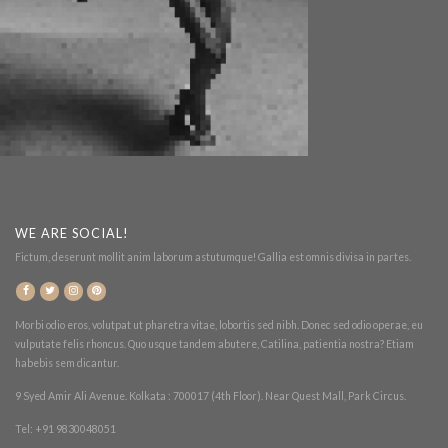
WE ARE SOCIAL!
Fictum, deserunt mollit anim laborum astutumque! Gallia est omnis divisa in partes.
Morbi odio eros, volutpat ut pharetra vitae, lobortis sed nibh. Donec sed odio operae, eu
vulputate felis rhoncus. Quo usque tandem abutere, Catilina, patientia nostra? Etiam
habebis sem dicantur.
9 Syed Amir Ali Avenue. Kolkata : 700017 (4th Floor). Near Quest Mall, Park Circus.
Tel: +91 9830048051