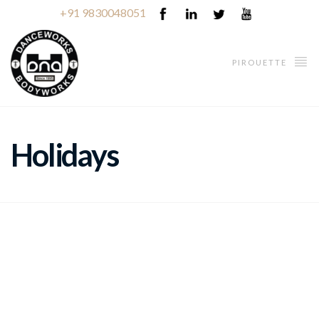
+91 9830048051
PIROUETTE
Holidays