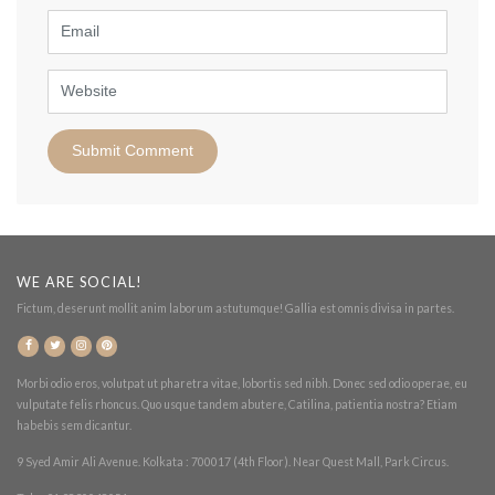
Email
Website
WE ARE SOCIAL!
Fictum, deserunt mollit anim laborum astutumque! Gallia est omnis divisa in partes.
Morbi odio eros, volutpat ut pharetra vitae, lobortis sed nibh. Donec sed odio operae, eu
vulputate felis rhoncus. Quo usque tandem abutere, Catilina, patientia nostra? Etiam
habebis sem dicantur.
9 Syed Amir Ali Avenue. Kolkata : 700017 (4th Floor). Near Quest Mall, Park Circus.