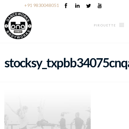
+91 9830048051
PIROUETTE
stocksy_txpbb34075cnq