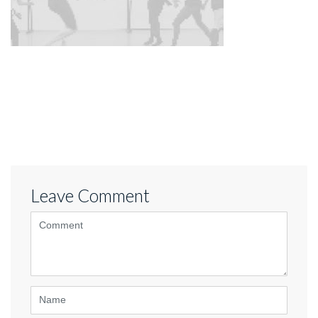
Leave Comment
<b>Comment</b>
(
*
)
Name